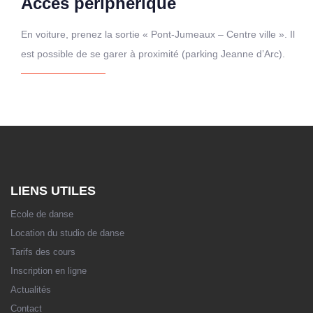
Accès périphérique
En voiture, prenez la sortie « Pont-Jumeaux – Centre ville ». Il
est possible de se garer à proximité (parking Jeanne d’Arc).
LIENS UTILES
Ecole de danse
Location du studio de danse
Tarifs des cours
Inscription en ligne
Actualités
Contact