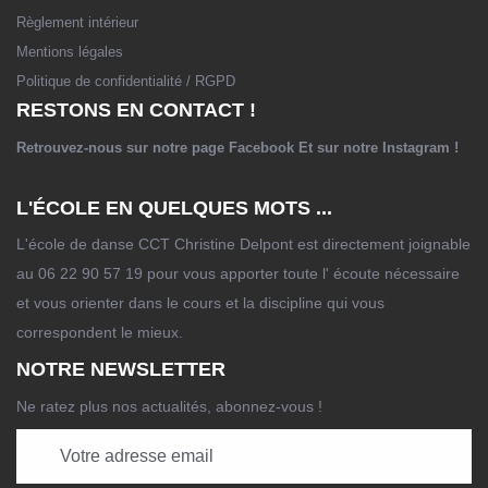
Règlement intérieur
Mentions légales
Politique de confidentialité / RGPD
RESTONS EN CONTACT !
Retrouvez-nous sur notre page
Facebook
Et sur notre
Instagram
!
L'ÉCOLE EN QUELQUES MOTS ...
L'école de danse CCT Christine Delpont est directement joignable
au 06 22 90 57 19 pour vous apporter toute l' écoute nécessaire
et vous orienter dans le cours et la discipline qui vous
correspondent le mieux.
NOTRE NEWSLETTER
Ne ratez plus nos actualités, abonnez-vous !