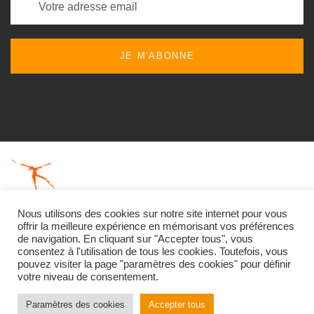
JE M'ABONNE
Nous utilisons des cookies sur notre site internet pour vous
offrir la meilleure expérience en mémorisant vos préférences
de navigation. En cliquant sur "Accepter tous", vous
Centre Chorégraphique de Toulouse Christine Delpont,
consentez à l'utilisation de tous les cookies. Toutefois, vous
pouvez visiter la page "paramètres des cookies" pour définir
Tous droits réservés
votre niveau de consentement.
Propulsé par
Redcurve Communication
Paramètres des cookies
Accepter tous