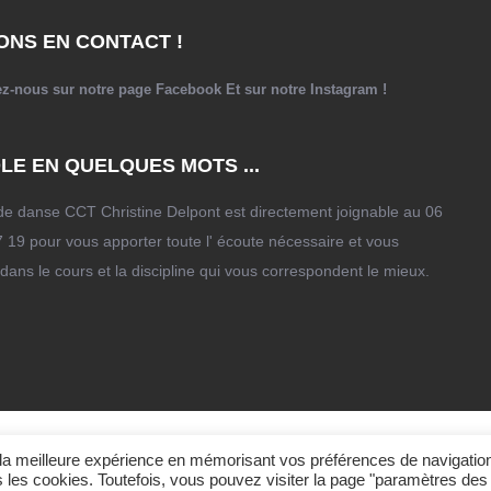
ONS EN CONTACT !
ez-nous sur notre page
Facebook
Et sur notre
Instagram
!
LE EN QUELQUES MOTS ...
de danse CCT Christine Delpont est directement joignable au 06
 19 pour vous apporter toute l' écoute nécessaire et vous
 dans le cours et la discipline qui vous correspondent le mieux.
Centre Chorégraphique de Toulouse Christine Delpont,
ir la meilleure expérience en mémorisant vos préférences de navigatio
us les cookies. Toutefois, vous pouvez visiter la page "paramètres des
Propulsé par
Redc