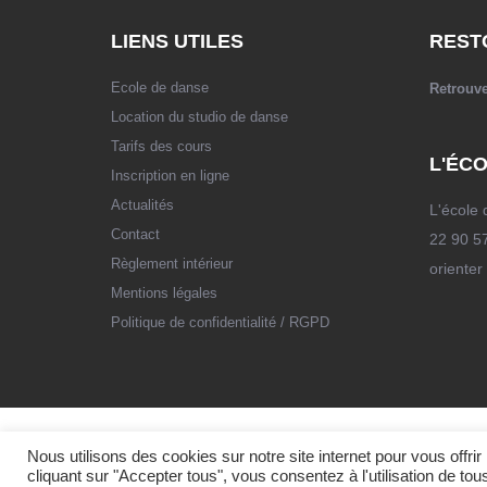
LIENS UTILES
REST
Ecole de danse
Retrouv
Location du studio de danse
Tarifs des cours
L'ÉCO
Inscription en ligne
Actualités
L'école 
Contact
22 90 57
Règlement intérieur
orienter
Mentions légales
Politique de confidentialité / RGPD
Nous utilisons des cookies sur notre site internet pour vous offr
cliquant sur "Accepter tous", vous consentez à l'utilisation de to