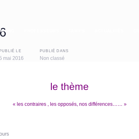
n
16
NNING
PROFESSEURS
TARIFS
ACTUALITÉS
CI
PUBLIÉ LE
PUBLIÉ DANS
5 mai 2016
Non classé
le thème
« les contraires , les opposés, nos différences…… »
cours