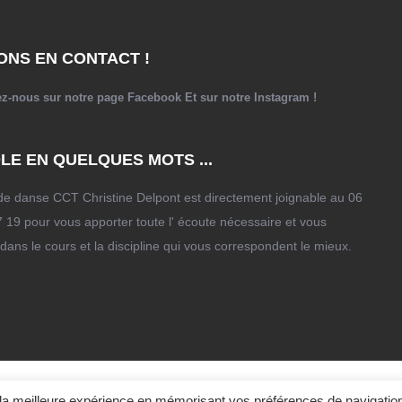
ONS EN CONTACT !
ez-nous sur notre page
Facebook
Et sur notre
Instagram
!
LE EN QUELQUES MOTS ...
de danse CCT Christine Delpont est directement joignable au 06
 19 pour vous apporter toute l' écoute nécessaire et vous
 dans le cours et la discipline qui vous correspondent le mieux.
Centre Chorégraphique de Toulouse Christine Delpont,
ir la meilleure expérience en mémorisant vos préférences de navigatio