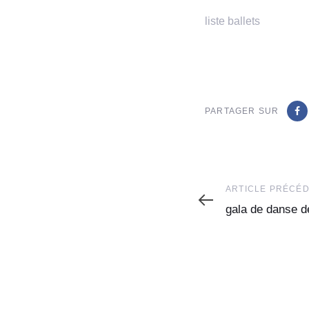
liste ballets
PARTAGER SUR
Article
ARTICLE PRÉCÉ
Précédent
gala de danse d