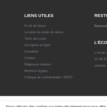
LIENS UTILES
REST
Ecole de danse
Retrouv
Location du studio de danse
Tarifs des cours
L'ÉCO
Inscription en ligne
Actualités
L'école 
Contact
22 90 57
Règlement intérieur
orienter
Mentions légales
Politique de confidentialité / RGPD
Nous utilisons des cookies sur notre site internet pour vous offr