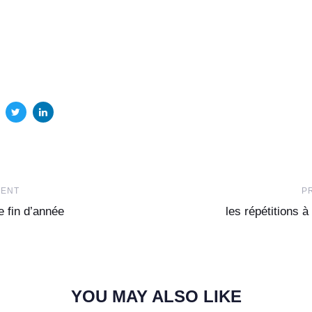
Prochain
DENT
P
Article
e fin d’année
les répétitions à
YOU MAY ALSO LIKE