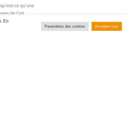
 qu’est-ce qu’une
ers de l’art
n. En
 soyez un passionné
Paramètres des cookies
Accepter tous
isses de ces troupes
Danse ?
nsemble pour créer et
rigées par un
s de danse tels que le
composées de
 danse.