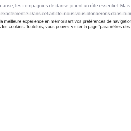
danse, les compagnies de danse jouent un rôle essentiel. Mais
xactement ? Dans cet article, nous vous plongerons dans l’univ
ir la meilleure expérience en mémorisant vos préférences de navigatio
ous expliquerons ce qu’est une compagnie de danse. Que vous
us les cookies. Toutefois, vous pouvez visiter la page "paramètres des
nt curieux d’en savoir plus, préparez-vous à découvrir les coul
nelles.
ce qu’une Compagnie de 
se est un groupe de danseurs professionnels qui travaillent e
rmances chorégraphiques. Ces compagnies sont généralement di
ecteur artistique et peuvent se spécialiser dans différents style
 danse contemporaine, le modern jazz ou le hip-hop. Elles sont 
 amateurs ou
professionnels
qui consacrent leur vie à l’art de la