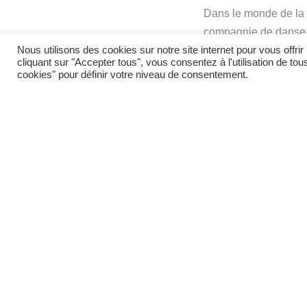
Dans le monde de la 
compagnie de danse e
Nous utilisons des cookies sur notre site internet pour vous offr
chorégraphique et v
cliquant sur "Accepter tous", vous consentez à l'utilisation de to
de danse ou simpleme
cookies" pour définir votre niveau de consentement.
artistiques exception
Qu’est-
Une compagnie de dan
présenter des perfo
chorégraphe ou un dir
ballet classique, la
danseurs talentueux