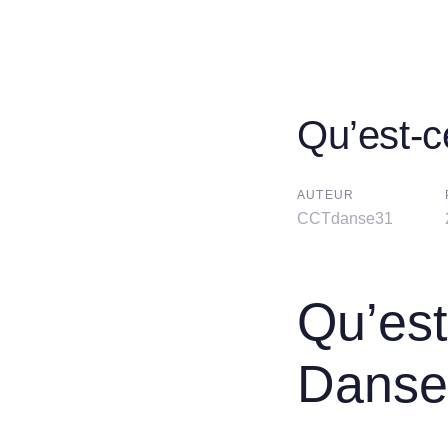
Qu’est-
Post
AUTEUR
navigatio
CCTdanse31
Qu’es
Danse