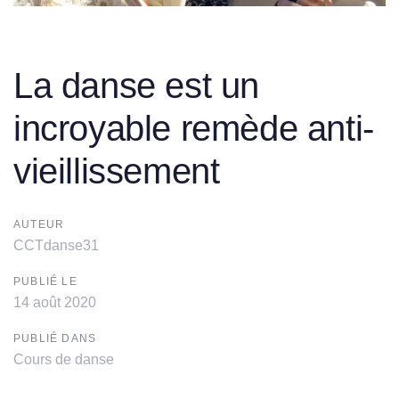
Post
navigation
La danse est un
incroyable remède anti-
vieillissement
AUTEUR
CCTdanse31
PUBLIÉ LE
14 août 2020
PUBLIÉ DANS
Cours de danse